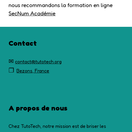
nous recommandons la formation en ligne
SecNum Académie
Contact
✉
contact@tutotech.org
❐
Bezons, France
A propos de nous
Chez TutoTech, notre mission est de briser les